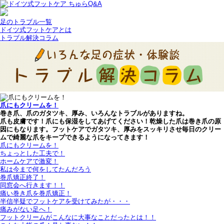
足のトラブル一覧
ドイツ式フットケアとは
トラブル解決コラム
爪にもクリームを！
巻き爪、爪のガタツキ、厚み、いろんなトラブルがありますね。
爪も皮膚です！爪にも保湿をしてあげてください！乾燥した爪は巻き爪の原
因にもなります。フットケアでガタツキ、厚みをスッキリさせ毎日のクリー
ムで綺麗な爪をキープできるようになってきます！
爪にもクリームを！
ちょっとした工夫で！
ホームケアで激変！
私は今まで何をしてたんだろう
巻爪矯正終了！
同窓会へ行きます！！
痛い巻き爪を巻爪矯正！
半信半疑でフットケアを受けてみたが・・・
痛みがない足へ！
フットクリームがこんなに大事なことだったとは！！