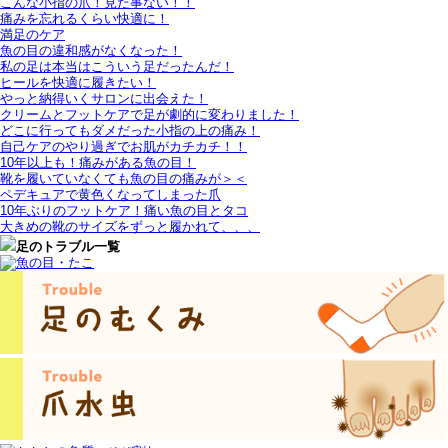
こんな小指の爪！見た事ない！！
痛みを忘れるくらい快適に！
満足のケア
魚の目の違和感がなくなった！
私の足は本当はこういう足だったんだ！
ヒールを快適に履きたい！
やっと納得いくサロンに出会えた！
クリームとフットケアで足が劇的に変わりました！
どこに行ってもダメだった小指の上の痛み！
自己ケアのやり過ぎでお肌がカチカチ！！
10年以上も！痛みがある魚の目！
靴を履いていなくても魚の目の痛みが＞＜
ペデキュアで黄色くなってしまった爪
10年ぶりのフットケア！痛い魚の目とタコ
大きめの靴のサイズをずっと履かれて、、、
足のトラブル一覧