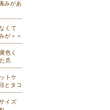
！痛みがあ
なくて
みが＞＜
黄色く
た爪
フットケ
目とタコ
サイズ
れ