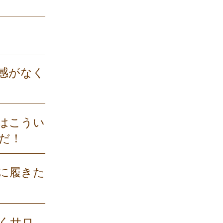
感がなく
はこうい
だ！
に履きた
くサロ