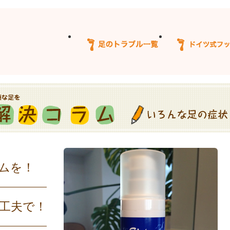
ムを！
工夫で！