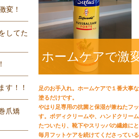
激変！
をしてた
ホームケアで激
！
ます！！
足のお手入れ。ホームケアで１番大事な
塗るだけです。
やはり足専用の抗菌と保湿が兼ねたフッ
巻爪矯
す。ボディクリームや、ハンドクリーム
たついたり、靴下やスリッパの繊維にと
毎月フットケアを続けてくださっている