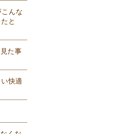
がこんな
ったと
！見た事
らい快適
がなくな