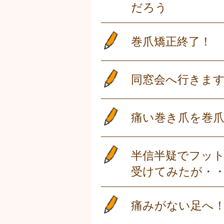
だろう
巻爪矯正終了！
同窓会へ行きま
痛い巻き爪を巻
半信半疑でフッ
受けてみたが・
痛みがない足へ