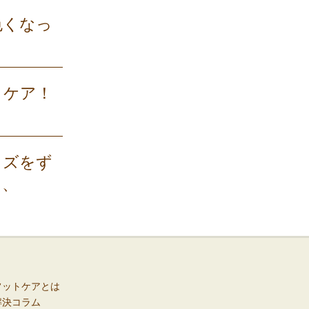
色くなっ
トケア！
コ
イズをず
、、
フットケアとは
解決コラム