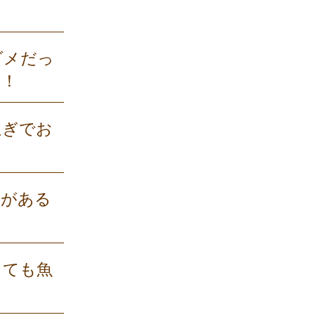
ダメだっ
み！
過ぎでお
！
みがある
くても魚
＜