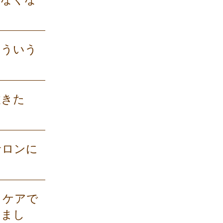
こういう
履きた
サロンに
トケアで
りまし