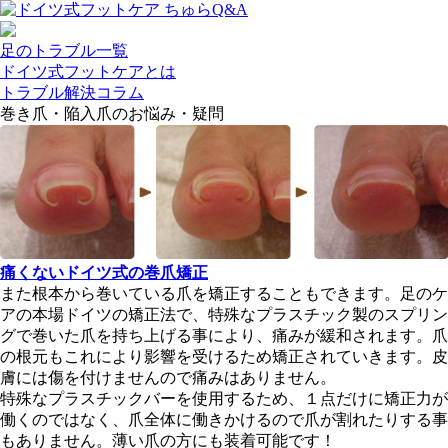
足のトラブル一覧
ドイツ式フットケアとは
トラブル解決コラム
巻き爪・陥入爪のお悩み・疑問
痛くないドイツ式の巻爪矯正
また根本から巻いている爪を矯正することもできます。足のケ
アの本場ドイツの矯正法で、特殊なプラスチック製のスプリン
グで巻いた爪を持ち上げる事により、痛みが緩和されます。爪
の根元もこれにより影響を受けるため矯正されていきます。皮
膚には傷を付けませんので痛みはありません。
特殊なプラスチックバーを使用するため、１点だけに矯正力が
働くのではなく、爪全体に働きかけるので爪が割れたりする事
もありません。薄い爪の方にも装着可能です！