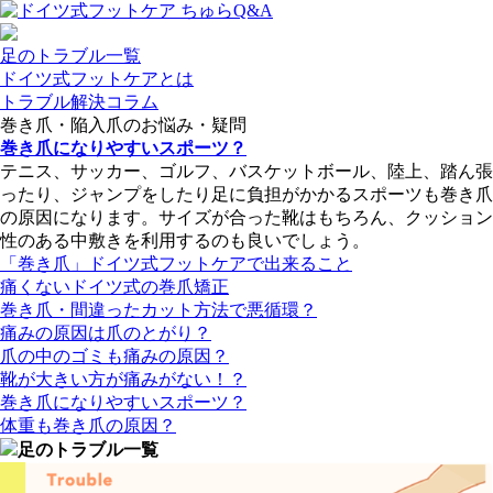
足のトラブル一覧
ドイツ式フットケアとは
トラブル解決コラム
巻き爪・陥入爪のお悩み・疑問
巻き爪になりやすいスポーツ？
テニス、サッカー、ゴルフ、バスケットボール、陸上、踏ん張
ったり、ジャンプをしたり足に負担がかかるスポーツも巻き爪
の原因になります。サイズが合った靴はもちろん、クッション
性のある中敷きを利用するのも良いでしょう。
「巻き爪」ドイツ式フットケアで出来ること
痛くないドイツ式の巻爪矯正
巻き爪・間違ったカット方法で悪循環？
痛みの原因は爪のとがり？
爪の中のゴミも痛みの原因？
靴が大きい方が痛みがない！？
巻き爪になりやすいスポーツ？
体重も巻き爪の原因？
足のトラブル一覧