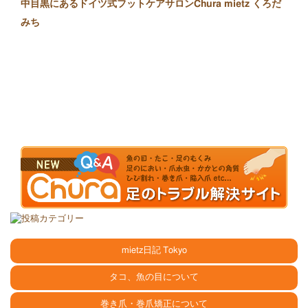
中目黒にあるドイツ式フットケアサロンChura mietz くろだ
みち
mietz日記 Tokyo
タコ、魚の目について
巻き爪・巻爪矯正について