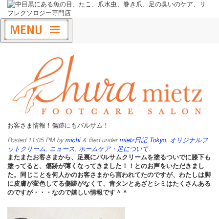
お客さま情報！傷跡にもバルサム！
Posted
11:05 PM
by
michi
&
filed under
mietz日記 Tokyo
,
オリジナルフ
ットクリーム
,
ニュース
,
ホームケア・足について
.
またまたお客さまから、足裏にバルサムクリームを塗るついでに膝下も
塗ってると、傷跡が薄くなってきました！！とのお声をいただきまし
た。同じことを何人かのお客さまから言われてたのですが、わたしは脚
に皮膚が変色してる傷跡がなくて、青タンとあざとシミはたくさんある
のですが・・・なので嬉しい情報です＾＾